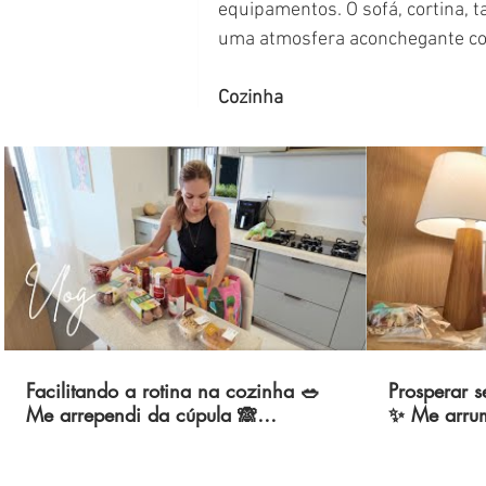
equipamentos. O sofá, cortina, 
uma atmosfera aconchegante com
Cozinha 
Facilitando a rotina na cozinha 🥗
Prosperar s
Me arrependi da cúpula 🙈
✨ Me arrum
Organizando a despensa e as
💅🏻 Dia de
compras 🏡