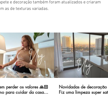
tapete e decoração também foram atualizados e criaram 
 as de texturas variadas.
em perder os valores 🙏🏻
Novidadas de decoração 
o para cuidar da casa?
Fiz uma limpeza super sati
 manutenção geral 👷🏼‍♀️
Arrasei na cama posta