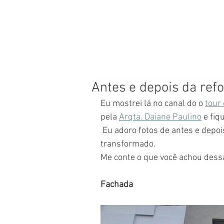
Antes e depois da ref
Eu mostrei lá no canal do o 
tour
pela 
Arqta. Daiane Paulino
 e fiq
 Eu adoro fotos de antes e depois porque da pra gente ver bem como o ambiente foi 
transformado. 
Me conte o que você achou dess
Fachada 