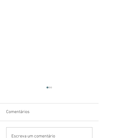
Comentários
Como eu cuido da minha
Ajudantes que l
Escreva um comentário