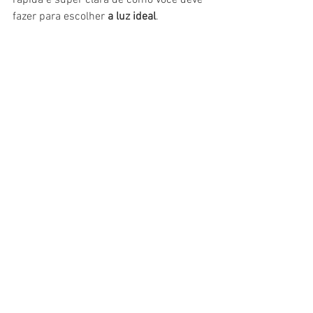
rápida e super clara de como você deve 
fazer para escolher 
a luz ideal
.