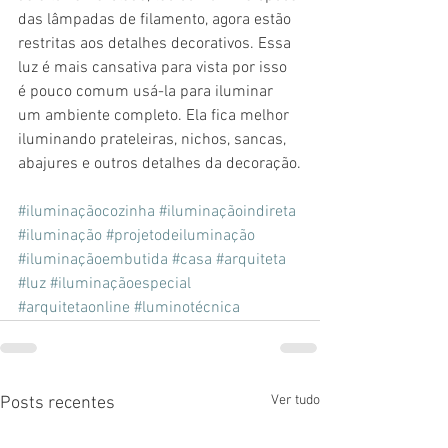
das lâmpadas de filamento, agora estão 
restritas aos detalhes decorativos. Essa 
luz é mais cansativa para vista por isso 
é pouco comum usá-la para iluminar 
um ambiente completo. Ela fica melhor 
iluminando prateleiras, nichos, sancas, 
abajures e outros detalhes da decoração.
#iluminaçãocozinha
#iluminaçãoindireta
#iluminação
#projetodeiluminação
#iluminaçãoembutida
#casa
#arquiteta
#luz
#iluminaçãoespecial
#arquitetaonline
#luminotécnica
Ver tudo
Posts recentes