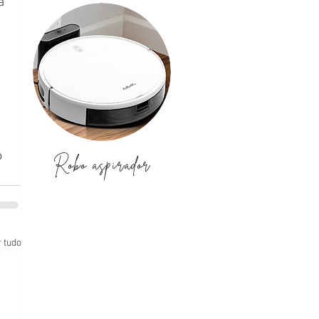
a 
 
 
Robo aspirador
 tudo