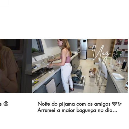
s 😍
Noite do pijama com as amigas 🩷✨
Arrumei a maior bagunça no dia
seguinte 🙈 Recebendo em casa 🏡