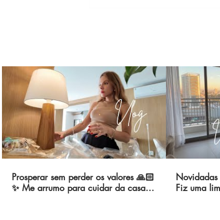
Os aromas que uso na minha c
Prosperar sem perder os valores 🙏🏻
Novidadas 
✨ Me arrumo para cuidar da casa?
Fiz uma lim
💅🏻 Dia de manutenção geral 👷🏼‍♀️
Arrasei na