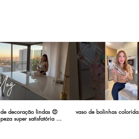
asa 🌸
Como eu cuido da minha piscina
pequena
de decoração lindas 😍
vaso de bolinhas colorida
peza super satisfatória 🏡
 cama posta