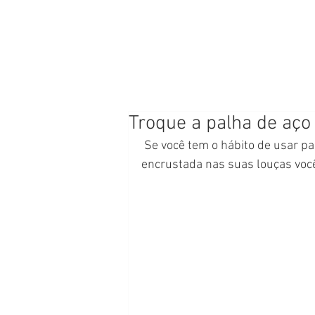
Troque a palha de aço
 Se você tem o hábito de usar palha de aço para tirar aquela sujeira que está mais 
encrustada nas suas louças você