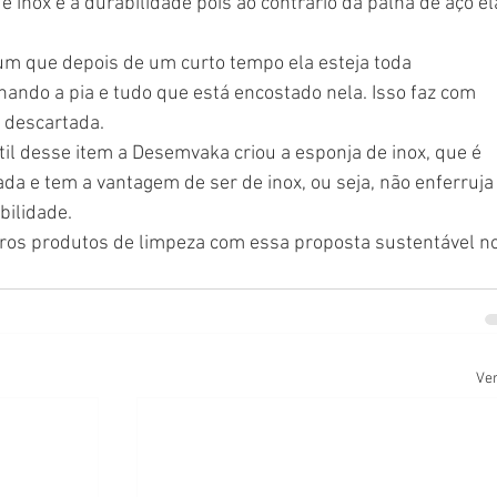
inox é a durabilidade pois ao contrário da palha de aço el
m que depois de um curto tempo ela esteja toda 
ando a pia e tudo que está encostado nela. Isso faz com 
 descartada.
l desse item a Desemvaka criou a esponja de inox, que é 
da e tem a vantagem de ser de inox, ou seja, não enferruja
bilidade.
utros produtos de limpeza com essa proposta sustentável no
Ver